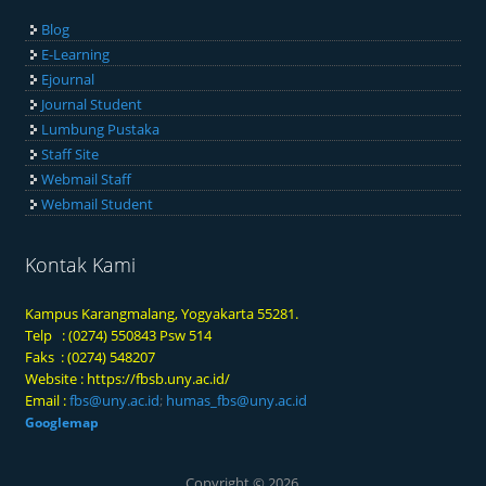
Blog
E-Learning
Ejournal
Journal Student
Lumbung Pustaka
Staff Site
Webmail Staff
Webmail Student
Kontak Kami
Kampus Karangmalang, Yogyakarta 55281.
Telp : (0274) 550843 Psw 514
Faks : (0274) 548207
Website :
https://fbsb.uny.ac.id/
Email :
fbs@uny.ac.id
;
humas_fbs@uny.ac.id
Googlemap
Copyright © 2026,