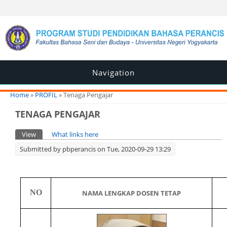
Navigation
You are here
Home
»
PROFIL
» Tenaga Pengajar
TENAGA PENGAJAR
Primary tabs
View
(active tab)
What links here
Submitted by
pbperancis
on Tue, 2020-09-29 13:29
NO
NAMA LENGKAP DOSEN TETAP