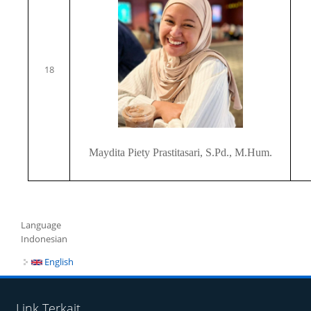
18
Maydita Piety Prastitasari, S.Pd., M.Hum.
Language
Indonesian
English
Link Terkait