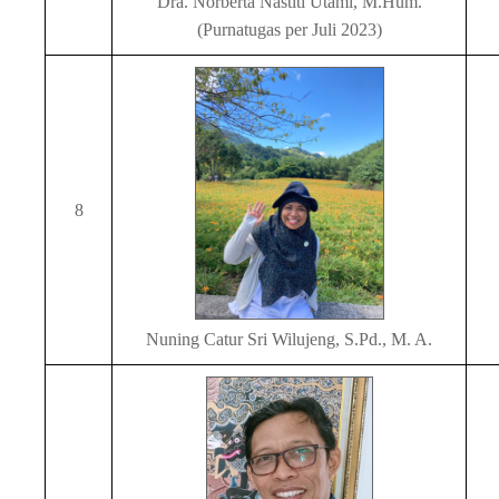
Dra. Norberta Nastiti Utami, M.Hum.
(Purnatugas per Juli 2023)
8
Nuning Catur Sri Wilujeng, S.Pd., M. A.