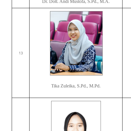
Dr. Dott. Andi Mustofa, S.Pd., M.A.
13
Tika Zuleika, S.Pd., M.Pd.