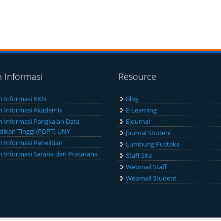
m Informasi
Resource
m Informasi KKN
Blog
m Informasi Akademik
E-Learning
m Informasi Pangkalan Data
Ejournal
dikan Tinggi (PDPT) UNY
Journal Student
m Informasi Penelitian
Lumbung Pustaka
m Informasi Sarana dan Prasarana
Staff Site
Webmail Staff
Webmail Student