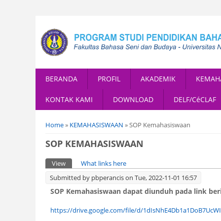
BERANDA
PROFIL
AKADEMIK
KEMAH
KONTAK KAMI
DOWNLOAD
DELF/CéCLAF
You are here
Home
»
KEMAHASISWAAN
» SOP Kemahasiswaan
SOP KEMAHASISWAAN
Primary tabs
View
(active tab)
What links here
Submitted by
pbperancis
on Tue, 2022-11-01 16:57
SOP Kemahasiswaan dapat diunduh pada link beri
https://drive.google.com/file/d/1dIsNhE4Db1a1DoB7UcWI