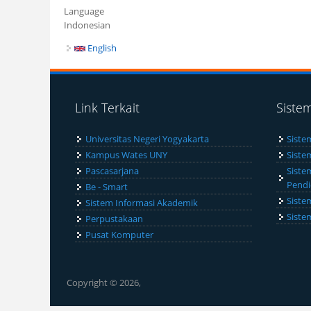
Language
Indonesian
English
Link Terkait
Siste
Universitas Negeri Yogyakarta
Siste
Kampus Wates UNY
Siste
Pascasarjana
Siste
Pendi
Be - Smart
Siste
Sistem Informasi Akademik
Siste
Perpustakaan
Pusat Komputer
Copyright © 2026,