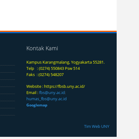
Kontak Kami
Kampus Karangmalang, Yogyakarta 55281.
Telp : (0274) 550843 Psw 514
Faks : (0274) 548207
Website :
https://fbsb.uny.ac.id/
Email :
fbs@uny.ac.id
;
humas_fbs@uny.ac.id
Googlemap
Tim Web UNY